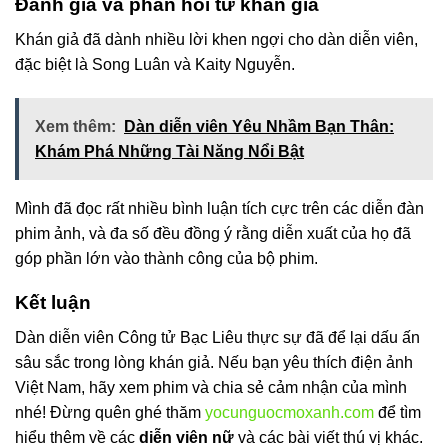
Đánh giá và phản hồi từ khán giả
Khán giả đã dành nhiều lời khen ngợi cho dàn diễn viên,
đặc biệt là Song Luân và Kaity Nguyễn.
Xem thêm:
Dàn diễn viên Yêu Nhầm Bạn Thân:
Khám Phá Những Tài Năng Nổi Bật
Mình đã đọc rất nhiều bình luận tích cực trên các diễn đàn
phim ảnh, và đa số đều đồng ý rằng diễn xuất của họ đã
góp phần lớn vào thành công của bộ phim.
Kết luận
Dàn diễn viên Công tử Bạc Liêu thực sự đã để lại dấu ấn
sâu sắc trong lòng khán giả. Nếu bạn yêu thích điện ảnh
Việt Nam, hãy xem phim và chia sẻ cảm nhận của mình
nhé! Đừng quên ghé thăm
yocunguocmoxanh.com
để tìm
hiểu thêm về các
diễn viên nữ
và các bài viết thú vị khác.