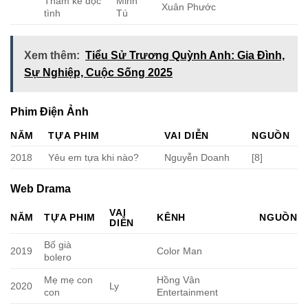
Thâm kế độc
Minh
Xuân Phước
tình
Tú
Xem thêm:
Tiểu Sử Trương Quỳnh Anh: Gia Đình,
Sự Nghiệp, Cuộc Sống 2025
Phim Điện Ảnh
NĂM
TỰA PHIM
VAI DIỄN
NGUỒN
2018
Yêu em tựa khi nào?
Nguyễn Doanh
[8]
Web Drama
VAI
NĂM
TỰA PHIM
KÊNH
NGUỒN
DIỄN
Bố già
2019
Color Man
bolero
Mẹ mẹ con
Hồng Vân
2020
Ly
con
Entertainment