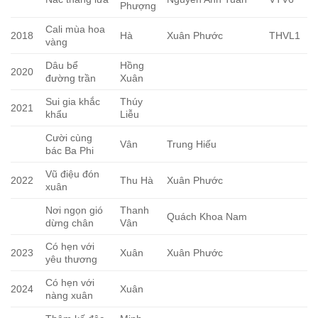
Phượng
Cali mùa hoa
2018
Hà
Xuân Phước
THVL1
vàng
Dâu bể
Hồng
2020
đường trần
Xuân
Sui gia khắc
Thúy
2021
khẩu
Liễu
Cười cùng
Vân
Trung Hiếu
bác Ba Phi
Vũ điệu đón
2022
Thu Hà
Xuân Phước
xuân
Nơi ngọn gió
Thanh
Quách Khoa Nam
dừng chân
Vân
Có hẹn với
2023
Xuân
Xuân Phước
yêu thương
Có hẹn với
2024
Xuân
nàng xuân