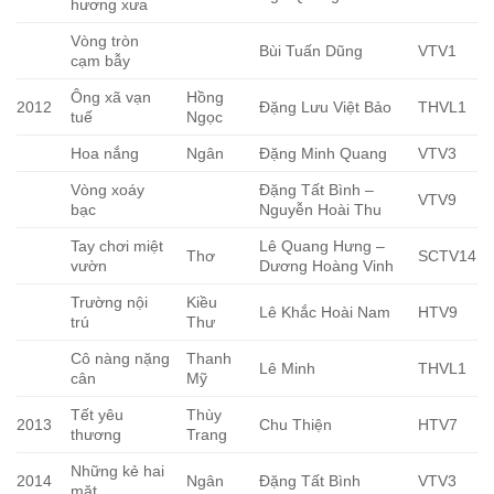
hương xưa
Vòng tròn
Bùi Tuấn Dũng
VTV1
cạm bẫy
Ông xã vạn
Hồng
2012
Đặng Lưu Việt Bảo
THVL1
tuế
Ngọc
Hoa nắng
Ngân
Đặng Minh Quang
VTV3
Vòng xoáy
Đặng Tất Bình –
VTV9
bạc
Nguyễn Hoài Thu
Tay chơi miệt
Lê Quang Hưng –
Thơ
SCTV14
vườn
Dương Hoàng Vinh
Trường nội
Kiều
Lê Khắc Hoài Nam
HTV9
trú
Thư
Cô nàng nặng
Thanh
Lê Minh
THVL1
cân
Mỹ
Tết yêu
Thùy
2013
Chu Thiện
HTV7
thương
Trang
Những kẻ hai
2014
Ngân
Đặng Tất Bình
VTV3
mặt