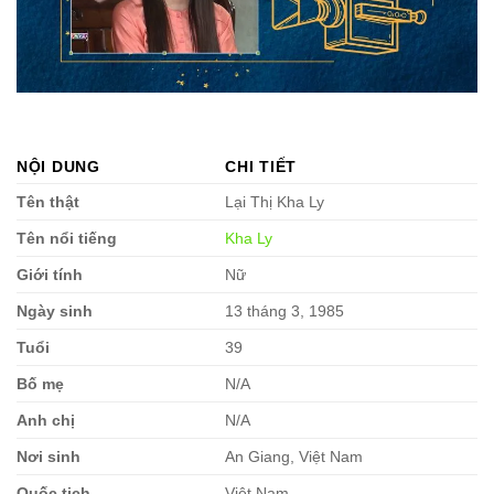
NỘI DUNG
CHI TIẾT
Tên thật
Lại Thị Kha Ly
Tên nổi tiếng
Kha Ly
Giới tính
Nữ
Ngày sinh
13 tháng 3, 1985
Tuổi
39
Bố mẹ
N/A
Anh chị
N/A
Nơi sinh
An Giang, Việt Nam
Quốc tịch
Việt Nam