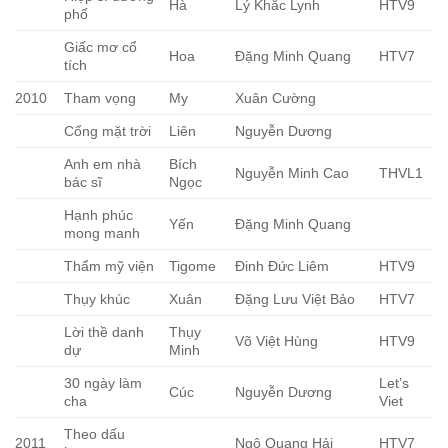
Hà
Lý Khắc Lynh
HTV9
phố
Giấc mơ cổ
Hoa
Đặng Minh Quang
HTV7
tích
2010
Tham vọng
My
Xuân Cường
Cổng mặt trời
Liên
Nguyễn Dương
Anh em nhà
Bích
Nguyễn Minh Cao
THVL1
bác sĩ
Ngọc
Hạnh phúc
Yến
Đặng Minh Quang
mong manh
Thẩm mỹ viện
Tigome
Đinh Đức Liêm
HTV9
Thụy khúc
Xuân
Đặng Lưu Việt Bảo
HTV7
Lời thề danh
Thụy
Võ Việt Hùng
HTV9
dự
Minh
30 ngày làm
Let’s
Cúc
Nguyễn Dương
cha
Viet
Theo dấu
2011
Ngô Quang Hải
HTV7