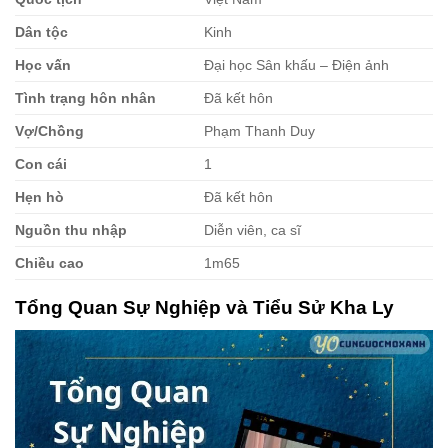
Dân tộc
Kinh
Học vấn
Đại học Sân khấu – Điện ảnh
Tình trạng hôn nhân
Đã kết hôn
Vợ/Chồng
Phạm Thanh Duy
Con cái
1
Hẹn hò
Đã kết hôn
Nguồn thu nhập
Diễn viên, ca sĩ
Chiều cao
1m65
Tổng Quan Sự Nghiệp và Tiểu Sử Kha Ly