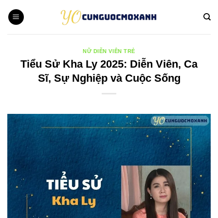
Bỏ
qua
nội
dung
NỮ DIỄN VIÊN TRẺ
Tiểu Sử Kha Ly 2025: Diễn Viên, Ca
Sĩ, Sự Nghiệp và Cuộc Sống