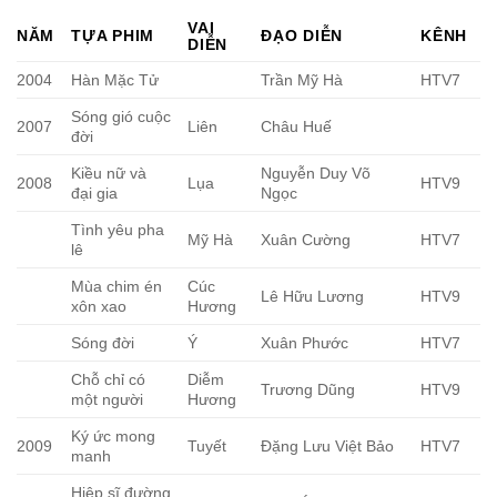
VAI
NĂM
TỰA PHIM
ĐẠO DIỄN
KÊNH
DIỄN
2004
Hàn Mặc Tử
Trần Mỹ Hà
HTV7
Sóng gió cuộc
2007
Liên
Châu Huế
đời
Kiều nữ và
Nguyễn Duy Võ
2008
Lụa
HTV9
đại gia
Ngọc
Tình yêu pha
Mỹ Hà
Xuân Cường
HTV7
lê
Mùa chim én
Cúc
Lê Hữu Lương
HTV9
xôn xao
Hương
Sóng đời
Ý
Xuân Phước
HTV7
Chỗ chỉ có
Diễm
Trương Dũng
HTV9
một người
Hương
Ký ức mong
2009
Tuyết
Đặng Lưu Việt Bảo
HTV7
manh
Hiệp sĩ đường