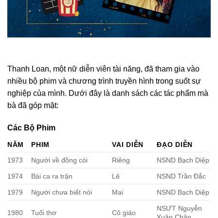
Thanh Loan, một nữ diễn viên tài năng, đã tham gia vào
nhiều bộ phim và chương trình truyền hình trong suốt sự
nghiệp của mình. Dưới đây là danh sách các tác phẩm mà
bà đã góp mặt:
Các Bộ Phim
NĂM
PHIM
VAI DIỄN
ĐẠO DIỄN
1973
Người về đồng cói
Riêng
NSND Bạch Diệp
1974
Bài ca ra trận
Lê
NSND Trần Đắc
1979
Người chưa biết nói
Mai
NSND Bạch Diệp
NSƯT Nguyễn
1980
Tuổi thơ
Cô giáo
Xuân Chân