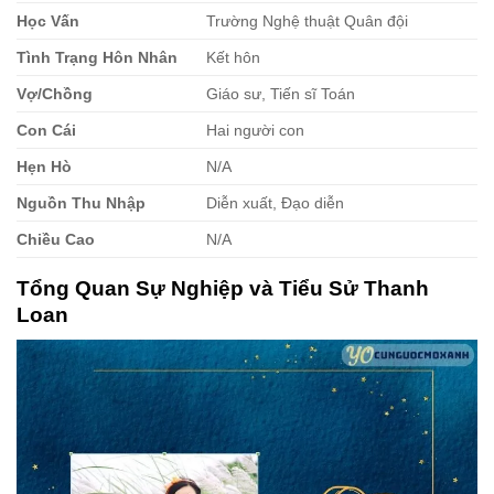
Học Vấn
Trường Nghệ thuật Quân đội
Tình Trạng Hôn Nhân
Kết hôn
Vợ/Chồng
Giáo sư, Tiến sĩ Toán
Con Cái
Hai người con
Hẹn Hò
N/A
Nguồn Thu Nhập
Diễn xuất, Đạo diễn
Chiều Cao
N/A
Tổng Quan Sự Nghiệp và Tiểu Sử Thanh
Loan