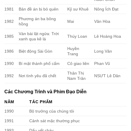
1981
Bản đề án bị bỏ quên
Kỹ sư Khuê
Nông Ích Đạt
Phương án ba bông
1982
Mai
Văn Hòa
hồng
Ván bài lật ngửa: Trời
1985
Thúy Loan
Lê Hoàng Hoa
xanh qua kẽ lá
Huyền
1986
Biệt động Sài Gòn
Long Vân
Trang
1990
Bí mật thành phố cấm
Cô giao liên
Phan Vũ
Thân Thị
1992
Nơi tình yêu đã chết
NSƯT Lê Dân
Nam Trân
Các Chương Trình và Phim Đạo Diễn
NĂM
TÁC PHẨM
1990
Bộ trưởng của chúng tôi
1991
Cảnh sát mặc thường phục
1993
Dấu vết cháy