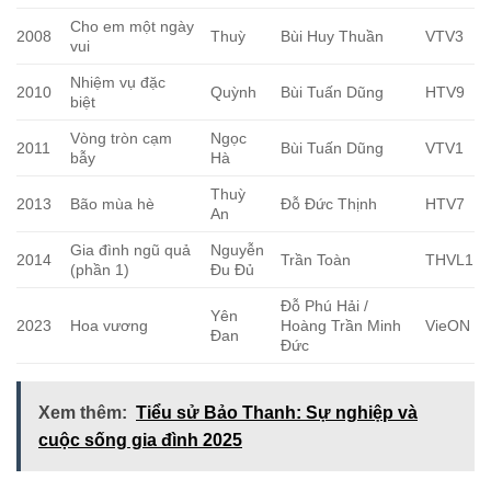
Cho em một ngày
2008
Thuỳ
Bùi Huy Thuần
VTV3
vui
Nhiệm vụ đặc
2010
Quỳnh
Bùi Tuấn Dũng
HTV9
biệt
Vòng tròn cạm
Ngọc
2011
Bùi Tuấn Dũng
VTV1
bẫy
Hà
Thuỳ
2013
Bão mùa hè
Đỗ Đức Thịnh
HTV7
An
Gia đình ngũ quả
Nguyễn
2014
Trần Toàn
THVL1
(phần 1)
Đu Đủ
Đỗ Phú Hải /
Yên
2023
Hoa vương
Hoàng Trần Minh
VieON
Đan
Đức
Xem thêm:
Tiểu sử Bảo Thanh: Sự nghiệp và
cuộc sống gia đình 2025