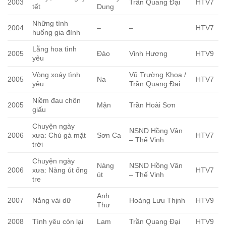
2003
Trần Quang Đại
HTV7
tết
Dung
Những tình
2004
–
–
HTV7
huống gia đình
Lẵng hoa tình
2005
Đào
Vinh Hương
HTV9
yêu
Vòng xoáy tình
Vũ Trường Khoa /
2005
Na
HTV7
yêu
Trần Quang Đại
Niềm đau chôn
2005
Mận
Trần Hoài Sơn
giấu
Chuyện ngày
NSND Hồng Vân
2006
xưa: Chú gà mặt
Sơn Ca
HTV7
– Thế Vinh
trời
Chuyện ngày
Nàng
NSND Hồng Vân
2006
xưa: Nàng út ống
HTV7
út
– Thế Vinh
tre
Anh
2007
Nắng vài dữ
Hoàng Lưu Thịnh
HTV9
Thư
2008
Tình yêu còn lại
Lam
Trần Quang Đại
HTV9