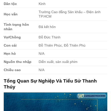
Dân tộc
Kinh
Trường Cao đẳng Sân khấu – Điện ảnh
Học vấn
TP.HCM
Tình trạng hôn
Đã kết hôn
nhân
Vợ/Chồng
Đỗ Đức Thịnh
Con cái
Đỗ Thiên Phúc, Đỗ Thiên Phú
Hẹn hò
N/A
Nguồn thu nhập
Diễn xuất, sản xuất phim
Chiều cao
N/A
Tổng Quan Sự Nghiệp Và Tiểu Sử Thanh
Thúy