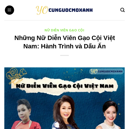
Bỏ
qua
nội
dung
NỮ DIỄN VIÊN GẠO CỘI
Những Nữ Diễn Viên Gạo Cội Việt
Nam: Hành Trình và Dấu Ấn