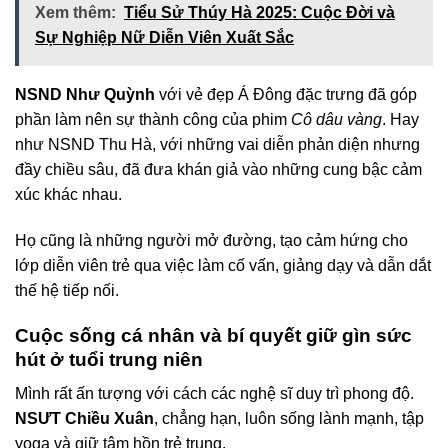
Xem thêm:
Tiểu Sử Thúy Hà 2025: Cuộc Đời và
Sự Nghiệp Nữ Diễn Viên Xuất Sắc
NSND Như Quỳnh
với vẻ đẹp Á Đông đặc trưng đã góp
phần làm nên sự thành công của phim
Cô dâu vàng
. Hay
như NSND Thu Hà, với những vai diễn phản diện nhưng
đầy chiều sâu, đã đưa khán giả vào những cung bậc cảm
xúc khác nhau.
Họ cũng là những người mở đường, tạo cảm hứng cho
lớp diễn viên trẻ qua việc làm cố vấn, giảng dạy và dẫn dắt
thế hệ tiếp nối.
Cuộc sống cá nhân và bí quyết giữ gìn sức
hút ở tuổi trung niên
Mình rất ấn tượng với cách các nghệ sĩ duy trì phong độ.
NSƯT Chiều Xuân
, chẳng hạn, luôn sống lành mạnh, tập
yoga và giữ tâm hồn trẻ trung.