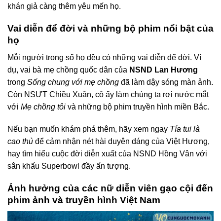
khán giả càng thêm yêu mến họ.
Vai diễn để đời và những bộ phim nổi bật của
họ
Mỗi người trong số họ đều có những vai diễn để đời. Ví
dụ, vai bà mẹ chồng quốc dân của
NSND Lan Hương
trong
Sống chung với mẹ chồng
đã làm dậy sóng màn ảnh.
Còn NSƯT Chiều Xuân, cô ấy làm chúng ta rơi nước mắt
với
Mẹ chồng tôi
và những bộ phim truyền hình miền Bắc.
Nếu bạn muốn khám phá thêm, hãy xem ngay
Tía tui là
cao thủ
để cảm nhận nét hài duyên dáng của Việt Hương,
hay tìm hiểu cuộc đời diễn xuất của NSND Hồng Vân với
sân khấu Superbowl đầy ấn tượng.
Ảnh hưởng của các nữ diễn viên gạo cội đến
phim ảnh và truyền hình Việt Nam