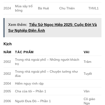
Mùa sậy trổ
2024
Bà Huệ
Chu Thiện
THVL1
bông
Xem thêm:
Tiểu Sử Ngọc Hiệp 2025: Cuộc Đời Và
Sự Nghiệp Điện Ảnh
Kịch
NĂM
TÁC PHẨM
VAI
Trong nhà ngoài phố – Những người khách
2002
Trâm
trọ
Trong nhà ngoài phố – Chuyện tưởng như
2002
Tuyết
đùa
2004
Hiểm nguy rình rập
2005
Cha của tôi – Phần 1
Vân
Cô giáo
2006
Người Đưa Đò – Phần 1
Nga