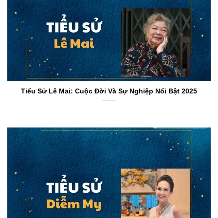
Tiểu Sử Lê Mai: Cuộc Đời Và Sự Nghiệp Nổi Bật 2025