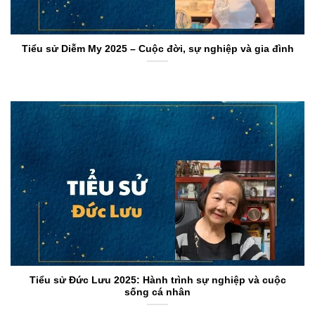
Tiểu sử Diễm My 2025 – Cuộc đời, sự nghiệp và gia đình
Tiểu sử Đức Lưu 2025: Hành trình sự nghiệp và cuộc
sống cá nhân