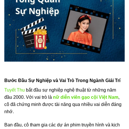
Bước Đầu Sự Nghiệp và Vai Trò Trong Ngành Giải Trí
Tuyết Thu
bắt đầu sự nghiệp nghệ thuật từ những năm
đầu 2000. Với vai trò là
nữ diễn viên gạo cội Việt Nam
,
cô đã chứng minh được tài năng qua nhiều vai diễn đáng
nhớ.
Ban đầu, cô tham gia các dự án phim truyền hình và kịch