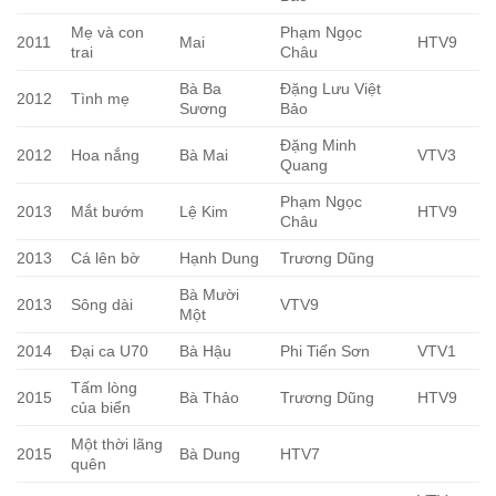
Mẹ và con
Phạm Ngọc
2011
Mai
HTV9
trai
Châu
Bà Ba
Đặng Lưu Việt
2012
Tình mẹ
Sương
Bảo
Đặng Minh
2012
Hoa nắng
Bà Mai
VTV3
Quang
Phạm Ngọc
2013
Mắt bướm
Lệ Kim
HTV9
Châu
2013
Cá lên bờ
Hạnh Dung
Trương Dũng
Bà Mười
2013
Sông dài
VTV9
Một
2014
Đại ca U70
Bà Hậu
Phi Tiến Sơn
VTV1
Tấm lòng
2015
Bà Thảo
Trương Dũng
HTV9
của biển
Một thời lãng
2015
Bà Dung
HTV7
quên