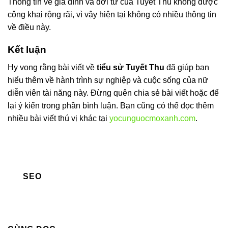
Thông tin về gia đình và đời tư của Tuyết Thu không được
công khai rộng rãi, vì vậy hiện tại không có nhiều thông tin
về điều này.
Kết luận
Hy vọng rằng bài viết về
tiểu sử Tuyết Thu
đã giúp bạn
hiểu thêm về hành trình sự nghiệp và cuộc sống của nữ
diễn viên tài năng này. Đừng quên chia sẻ bài viết hoặc để
lại ý kiến trong phần bình luận. Bạn cũng có thể đọc thêm
nhiều bài viết thú vị khác tại
yocunguocmoxanh.com
.
SEO