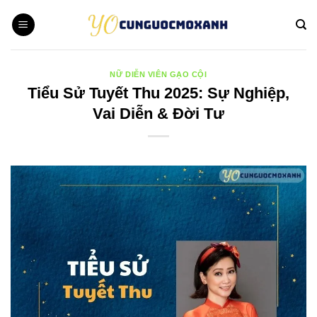
Bỏ
qua
nội
dung
NỮ DIỄN VIÊN GẠO CỘI
Tiểu Sử Tuyết Thu 2025: Sự Nghiệp,
Vai Diễn & Đời Tư