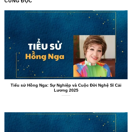
CÙNG ĐỌC
Tiểu sử Hồng Nga: Sự Nghiệp và Cuộc Đời Nghệ Sĩ Cải
Lương 2025