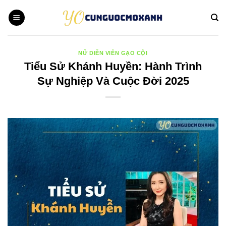
Bỏ
qua
nội
dung
NỮ DIỄN VIÊN GẠO CỘI
Tiểu Sử Khánh Huyền: Hành Trình
Sự Nghiệp Và Cuộc Đời 2025