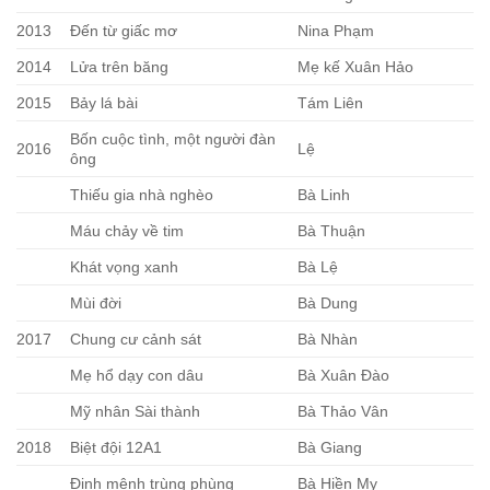
2013
Đến từ giấc mơ
Nina Phạm
2014
Lửa trên băng
Mẹ kế Xuân Hảo
2015
Bảy lá bài
Tám Liên
Bốn cuộc tình, một người đàn
2016
Lệ
ông
Thiếu gia nhà nghèo
Bà Linh
Máu chảy về tim
Bà Thuận
Khát vọng xanh
Bà Lệ
Mùi đời
Bà Dung
2017
Chung cư cảnh sát
Bà Nhàn
Mẹ hổ dạy con dâu
Bà Xuân Đào
Mỹ nhân Sài thành
Bà Thảo Vân
2018
Biệt đội 12A1
Bà Giang
Định mệnh trùng phùng
Bà Hiền My