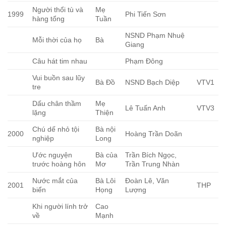
Người thổi tù và
Mẹ
1999
Phi Tiến Sơn
hàng tổng
Tuần
NSND Phạm Nhuệ
Mỗi thời của họ
Bà
Giang
Câu hát tim nhau
Phạm Đông
Vui buồn sau lũy
Bà Đồ
NSND Bạch Diệp
VTV1
tre
Dấu chân thầm
Mẹ
Lê Tuấn Anh
VTV3
lặng
Thiện
Chú dế nhỏ tội
Bà nội
2000
Hoàng Trần Doãn
nghiệp
Long
Ước nguyện
Bà của
Trần Bích Ngọc,
trước hoàng hôn
Mơ
Trần Trung Nhàn
Nước mắt của
Bà Lôi
Đoàn Lê, Văn
2001
THP
biển
Họng
Lượng
Khi người lính trở
Cao
về
Mạnh