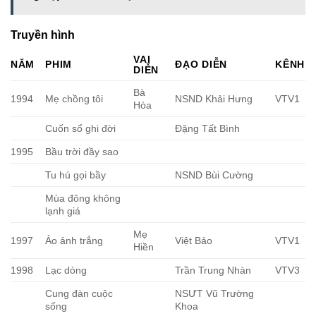
Truyền hình
VAI
NĂM
PHIM
ĐẠO DIỄN
KÊNH
DIỄN
Bà
1994
Mẹ chồng tôi
NSND Khải Hưng
VTV1
Hòa
Cuốn sổ ghi đời
Đặng Tất Bình
1995
Bầu trời đầy sao
Tu hú gọi bầy
NSND Bùi Cường
Mùa đông không
lạnh giá
Mẹ
1997
Ảo ảnh trắng
Việt Bảo
VTV1
Hiền
1998
Lạc dòng
Trần Trung Nhàn
VTV3
Cung đàn cuộc
NSƯT Vũ Trường
sống
Khoa