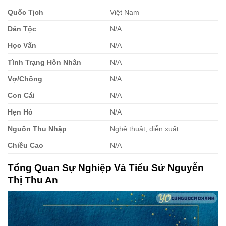
Quốc Tịch
Việt Nam
Dân Tộc
N/A
Học Vấn
N/A
Tình Trạng Hôn Nhân
N/A
Vợ/Chồng
N/A
Con Cái
N/A
Hẹn Hò
N/A
Nguồn Thu Nhập
Nghệ thuật, diễn xuất
Chiều Cao
N/A
Tổng Quan Sự Nghiệp Và Tiểu Sử Nguyễn
Thị Thu An