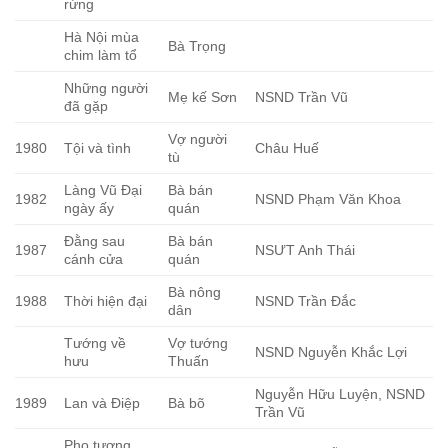
rừng
Hà Nội mùa
Bà Trọng
chim làm tổ
Những người
Mẹ kế Sơn
NSND Trần Vũ
đã gặp
Vợ người
1980
Tội và tình
Châu Huế
tù
Làng Vũ Đại
Bà bán
1982
NSND Phạm Văn Khoa
ngày ấy
quán
Đằng sau
Bà bán
1987
NSƯT Anh Thái
cánh cửa
quán
Bà nông
1988
Thời hiện đại
NSND Trần Đắc
dân
Tướng về
Vợ tướng
NSND Nguyễn Khắc Lợi
hưu
Thuấn
Nguyễn Hữu Luyện, NSND
1989
Lan và Điệp
Bà bõ
Trần Vũ
Pho tượng