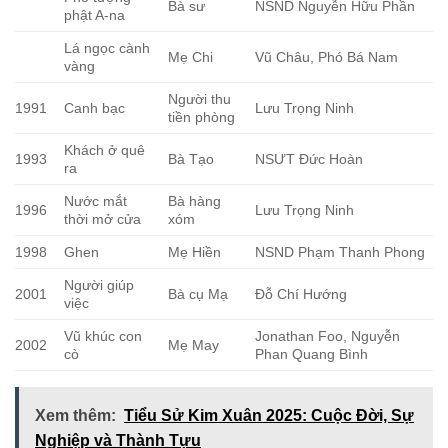
Bà sư
NSND Nguyễn Hữu Phần
phật A-na
Lá ngọc cành
Mẹ Chi
Vũ Châu, Phó Bá Nam
vàng
Người thu
1991
Canh bạc
Lưu Trọng Ninh
tiền phòng
Khách ở quê
1993
Bà Tạo
NSƯT Đức Hoàn
ra
Nước mắt
Bà hàng
1996
Lưu Trọng Ninh
thời mở cửa
xóm
1998
Ghen
Mẹ Hiền
NSND Phạm Thanh Phong
Người giúp
2001
Bà cụ Mạ
Đỗ Chí Hướng
việc
Vũ khúc con
Jonathan Foo, Nguyễn
2002
Mẹ May
cò
Phan Quang Bình
Xem thêm:
Tiểu Sử Kim Xuân 2025: Cuộc Đời, Sự
Nghiệp và Thành Tựu