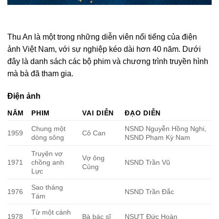
Thu An là một trong những diễn viên nổi tiếng của điện
ảnh Việt Nam, với sự nghiệp kéo dài hơn 40 năm. Dưới
đây là danh sách các bộ phim và chương trình truyền hình
mà bà đã tham gia.
Điện ảnh
NĂM
PHIM
VAI DIỄN
ĐẠO DIỄN
Chung một
NSND Nguyễn Hồng Nghi,
1959
Cô Can
dòng sông
NSND Phạm Kỳ Nam
Truyện vợ
Vợ ông
1971
chồng anh
NSND Trần Vũ
Củng
Lực
Sao tháng
1976
NSND Trần Đắc
Tám
Từ một cánh
1978
Bà bác sĩ
NSƯT Đức Hoàn